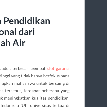
a Pendidikan
onal dari
ah Air
nduduk terbesar keempat
slot garansi
tinggi yang tidak hanya berfokus pada
iapkan mahasiswa untuk bersaing di
tas tersebut, terdapat beberapa yang
uk meningkatkan kualitas pendidikan.
ndonesia (UI), universitas tertua di