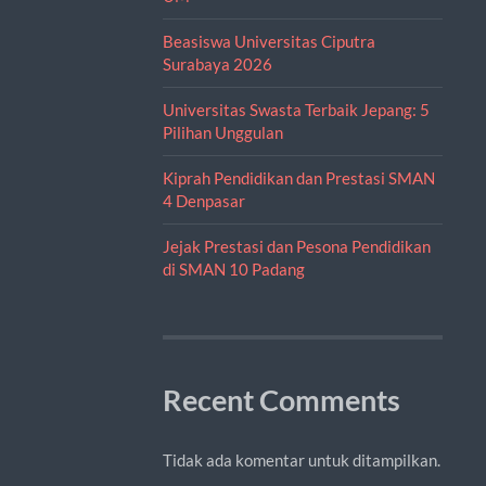
Beasiswa Universitas Ciputra
Surabaya 2026
Universitas Swasta Terbaik Jepang: 5
Pilihan Unggulan
Kiprah Pendidikan dan Prestasi SMAN
4 Denpasar
Jejak Prestasi dan Pesona Pendidikan
di SMAN 10 Padang
Recent Comments
Tidak ada komentar untuk ditampilkan.