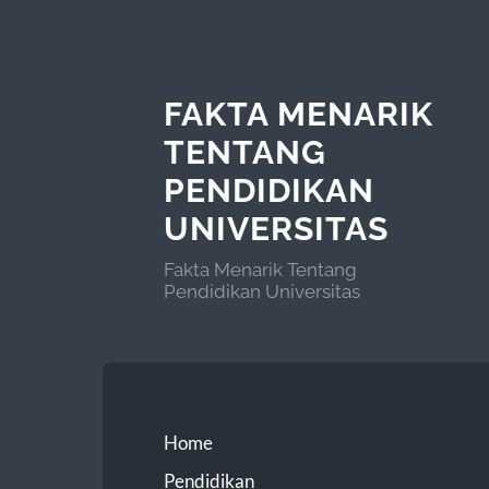
FAKTA MENARIK
TENTANG
PENDIDIKAN
UNIVERSITAS
Fakta Menarik Tentang
Pendidikan Universitas
Home
Pendidikan