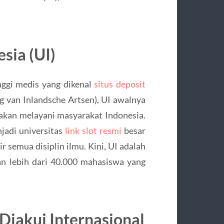
sia (UI)
nggi medis yang dikenal
situs deposit
g van Inlandsche Artsen), UI awalnya
akan melayani masyarakat Indonesia.
jadi universitas
link slot resmi
besar
 semua disiplin ilmu. Kini, UI adalah
an lebih dari 40.000 mahasiswa yang
Diakui Internasional