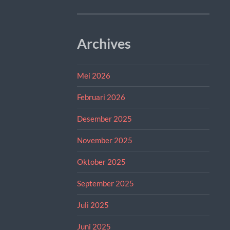
Archives
Mei 2026
Februari 2026
Desember 2025
November 2025
Oktober 2025
September 2025
Juli 2025
Juni 2025