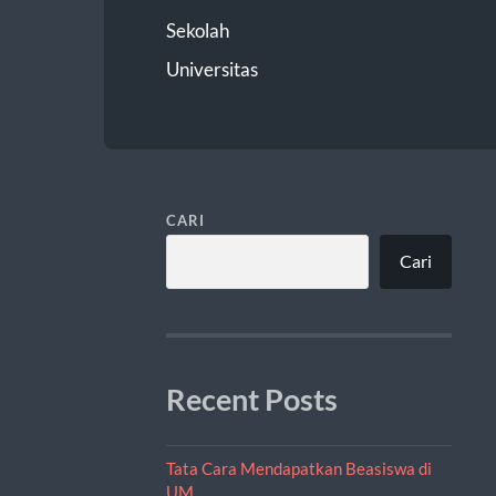
Sekolah
Universitas
CARI
Cari
Recent Posts
Tata Cara Mendapatkan Beasiswa di
UM