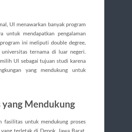
ional, UI menawarkan banyak program
wa untuk mendapatkan pengalaman
program ini meliputi double degree,
universitas ternama di luar negeri.
ilih UI sebagai tujuan studi karena
ingkungan yang mendukung untuk
tas yang Mendukung
an fasilitas untuk mendukung proses
 yang terletak di Depok, Jawa Barat,