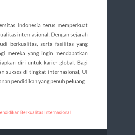
versitas Indonesia terus memperkuat
kualitas internasional. Dengan sejarah
udi berkualitas, serta fasilitas yang
agi mereka yang ingin mendapatkan
apkan diri untuk karier global. Bagi
n sukses di tingkat internasional, UI
lanan pendidikan yang penuh peluang
endidikan Berkualitas Internasional