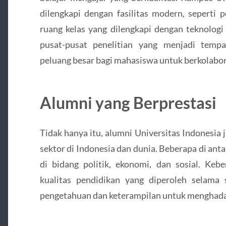
dilengkapi dengan fasilitas modern, seperti p
ruang kelas yang dilengkapi dengan teknologi 
pusat-pusat penelitian yang menjadi tempat
peluang besar bagi mahasiswa untuk berkolabor
Alumni yang Berprestasi
Tidak hanya itu, alumni Universitas Indonesia
sektor di Indonesia dan dunia. Beberapa di an
di bidang politik, ekonomi, dan sosial. Kebe
kualitas pendidikan yang diperoleh selama
pengetahuan dan keterampilan untuk menghadap