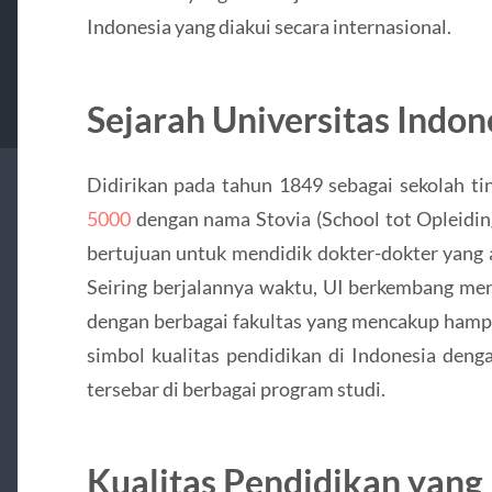
Indonesia yang diakui secara internasional.
Sejarah Universitas Indone
Didirikan pada tahun 1849 sebagai sekolah ti
5000
dengan nama Stovia (School tot Opleidin
bertujuan untuk mendidik dokter-dokter yang 
Seiring berjalannya waktu, UI berkembang men
dengan berbagai fakultas yang mencakup hampir
simbol kualitas pendidikan di Indonesia deng
tersebar di berbagai program studi.
Kualitas Pendidikan yang 