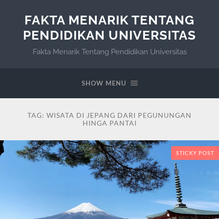
FAKTA MENARIK TENTANG
PENDIDIKAN UNIVERSITAS
Fakta Menarik Tentang Pendidikan Universitas
SHOW MENU
TAG:
WISATA DI JEPANG DARI PEGUNUNGAN
HINGA PANTAI
STICKY POST