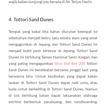
wajib kalian kunjungi pas berada di Air Terjun Nachi.
4. Tottori Sand Dunes
Tempat yang bakal kita bahas diurutan keempat ini
sebetulnya menjadi keliru satu wisata alam yang amat
mengagumkan di Jepang, dan Tottori Sand Dunes ini
menjadi bukit pasir terbesar di Jepang. Tottori Sand
Dunes ini terhitung Taman Nasional Sanin Kaigan, dan
yang paling mengagumkan
Situs Slot Bet 200
Tottori
Sand Dunes ini berdekatan bersama pinggir laut yang
berwarna biru. Untuk kesibukan yang dapat kalian
laukan di Tottori Sand Dunes dapat naik unta, atau
kuda untuk berkeliling di Tottori Sand Dunes, Namun
di sini terhitung kalian dapat laksanakan olahraga
extrime berbentuk paralayang, dan sandboarding.