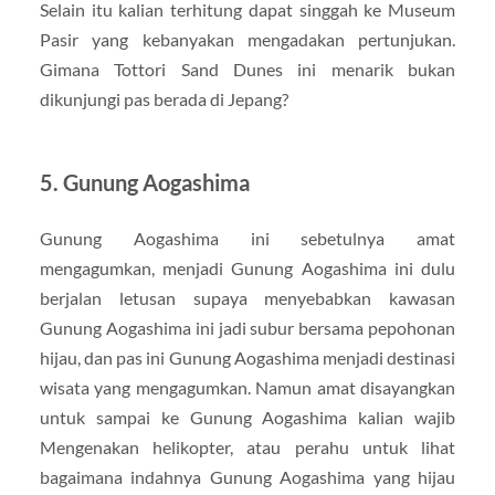
Selain itu kalian terhitung dapat singgah ke Museum
Pasir yang kebanyakan mengadakan pertunjukan.
Gimana Tottori Sand Dunes ini menarik bukan
dikunjungi pas berada di Jepang?
5. Gunung Aogashima
Gunung Aogashima ini sebetulnya amat
mengagumkan, menjadi Gunung Aogashima ini dulu
berjalan letusan supaya menyebabkan kawasan
Gunung Aogashima ini jadi subur bersama pepohonan
hijau, dan pas ini Gunung Aogashima menjadi destinasi
wisata yang mengagumkan. Namun amat disayangkan
untuk sampai ke Gunung Aogashima kalian wajib
Mengenakan helikopter, atau perahu untuk lihat
bagaimana indahnya Gunung Aogashima yang hijau