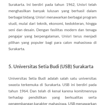
Surakarta. Ini berdiri pada tahun 1962, Unisri telah
menghasilkan banyak lulusan yang berhasil dalam
berbagai bidang. Unisri menawarkan berbagai program
studi, mulai dari teknik, ekonomi, kedokteran, hingga
seni dan desain. Dengan fasilitas modern dan tenaga
pengajar yang berpengalaman, Unisri terus menjadi
pilihan yang populer bagi para calon mahasiswa di
Surakarta.
5. Universitas Setia Budi (USB) Surakarta
Universitas Setia Budi adalah salah satu universitas
swasta terkemuka di Surakarta. USB ini berdiri pada
tahun 1964. Dan telah di kenal karena komitmennya
terhadap pendidikan yang berkualitas serta
pengembangan karakter mahasiswa. USB menawarkan