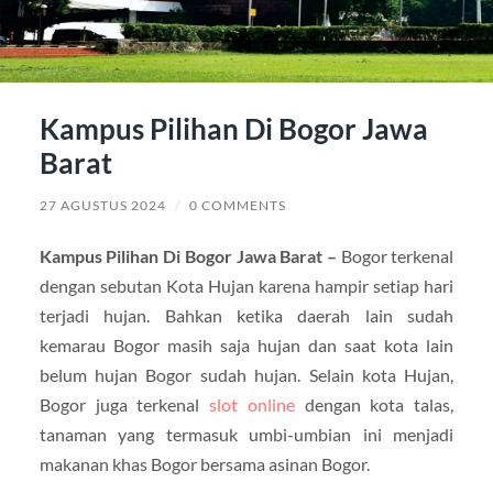
Kampus Pilihan Di Bogor Jawa
Barat
27 AGUSTUS 2024
/
0 COMMENTS
Kampus Pilihan Di Bogor Jawa Barat –
Bogor terkenal
dengan sebutan Kota Hujan karena hampir setiap hari
terjadi hujan. Bahkan ketika daerah lain sudah
kemarau Bogor masih saja hujan dan saat kota lain
belum hujan Bogor sudah hujan. Selain kota Hujan,
Bogor juga terkenal
slot online
dengan kota talas,
tanaman yang termasuk umbi-umbian ini menjadi
makanan khas Bogor bersama asinan Bogor.