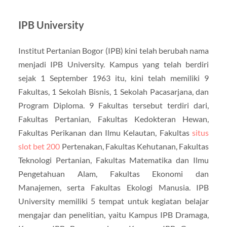
IPB University
Institut Pertanian Bogor (IPB) kini telah berubah nama
menjadi IPB University. Kampus yang telah berdiri
sejak 1 September 1963 itu, kini telah memiliki 9
Fakultas, 1 Sekolah Bisnis, 1 Sekolah Pacasarjana, dan
Program Diploma. 9 Fakultas tersebut terdiri dari,
Fakultas Pertanian, Fakultas Kedokteran Hewan,
Fakultas Perikanan dan Ilmu Kelautan, Fakultas
situs
slot bet 200
Pertenakan, Fakultas Kehutanan, Fakultas
Teknologi Pertanian, Fakultas Matematika dan Ilmu
Pengetahuan Alam, Fakultas Ekonomi dan
Manajemen, serta Fakultas Ekologi Manusia. IPB
University memiliki 5 tempat untuk kegiatan belajar
mengajar dan penelitian, yaitu Kampus IPB Dramaga,