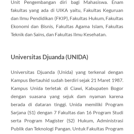
Unit Pengembangan diri bagi Mahasiswa. Enam
fakultas yang ada di UIKA yaitu, Fakultas Keguruan
dan Ilmu Pendidikan (FKIP), Fakultas Hukum, Fakultas
Ekonomi dan Bisnis, Fakultas Agama Islam, Fakultas
Teknik dan Sains, dan Fakultas Ilmu Kesehatan.
Universitas Djuanda (UNIDA)
Universitas Djuanda (Unida) yang terkenal dengan
Kampus Bertauhid sudah berdiri sejak 21 Maret 1987.
Kampus Unida terletak di Ciawi, Kabupaten Bogor
dengan suasana yang sejuk dam nyaman karena
berada di dataran tinggi. Unida memiliki Program
Sarjana (S1) dengan 7 Fakultas dan 16 Program Studi
serta Program Magister (S2) Hukum, Administrasi
Publik dan Teknologi Pangan. Untuk Fakultas Program