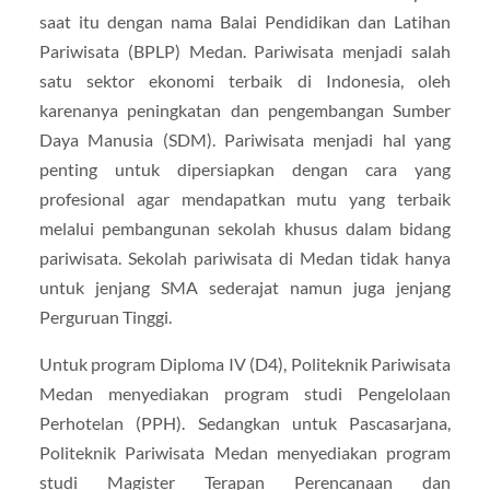
saat itu dengan nama Balai Pendidikan dan Latihan
Pariwisata (BPLP) Medan. Pariwisata menjadi salah
satu sektor ekonomi terbaik di Indonesia, oleh
karenanya peningkatan dan pengembangan Sumber
Daya Manusia (SDM). Pariwisata menjadi hal yang
penting untuk dipersiapkan dengan cara yang
profesional agar mendapatkan mutu yang terbaik
melalui pembangunan sekolah khusus dalam bidang
pariwisata. Sekolah pariwisata di Medan tidak hanya
untuk jenjang SMA sederajat namun juga jenjang
Perguruan Tinggi.
Untuk program Diploma IV (D4), Politeknik Pariwisata
Medan menyediakan program studi Pengelolaan
Perhotelan (PPH). Sedangkan untuk Pascasarjana,
Politeknik Pariwisata Medan menyediakan program
studi Magister Terapan Perencanaan dan