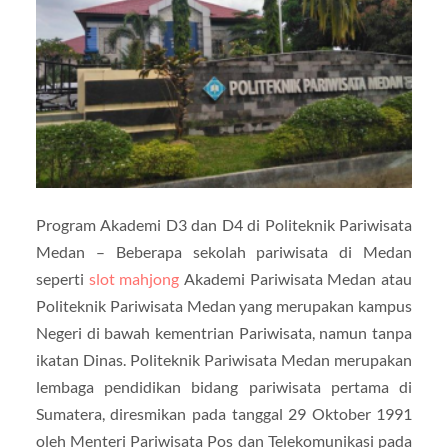
Program Akademi D3 dan D4 di Politeknik Pariwisata
Medan – Beberapa sekolah pariwisata di Medan
seperti
slot mahjong
Akademi Pariwisata Medan atau
Politeknik Pariwisata Medan yang merupakan kampus
Negeri di bawah kementrian Pariwisata, namun tanpa
ikatan Dinas. Politeknik Pariwisata Medan merupakan
lembaga pendidikan bidang pariwisata pertama di
Sumatera, diresmikan pada tanggal 29 Oktober 1991
oleh Menteri Pariwisata Pos dan Telekomunikasi pada