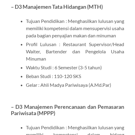
– D3 Manajemen Tata Hidangan (MTH)
Tujuan Pendidikan : Menghasilkan lulusan yang
memiliki kompetensi dalam mensupervisi usaha
pada bagian penyajian makan dan minuman
Profil Lulusan : Restaurant Supervisor/Head
Waiter, Bartender dan Pengelola Usaha
Minuman
Waktu Studi : 6 Semester (3-5 tahun)
Beban Studi : 110-120 SKS
Gelar : Ahli Madya Pariwisaya (A.Md.Par)
– D3 Manajemen Perencanaan dan Pemasaran
Pariwisata (MPPP)
Tujuan Pendidikan : Menghasilkan lulusan yang
memiliki kompetensi dalam bidang