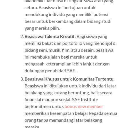
akademik luar biasa di tingkat SMA atau yang
setara. Beasiswa ini bertujuan untuk
mendukung individu yang memiliki potensi
besar untuk berkembang dalam bidang studi
yang mereka pilih.
Beasiswa Talenta Kreatif:
Bagi siswa yang
memiliki bakat dan portofolio yang menonjol di
bidang seni, musik, film, atau desain, beasiswa
ini membuka jalan bagi mereka untuk
mengasah keterampilan lebih lanjut dengan
dukungan penuh dari SAE.
Beasiswa Khusus untuk Komunitas Tertentu:
Beasiswa ini ditujukan untuk individu dari latar
belakang yang kurang beruntung, baik secara
finansial maupun sosial. SAE Institute
berkomitmen untuk
bonus new member
memberikan kesempatan belajar kepada semua
orang tanpa memandang latar belakang
mereka.