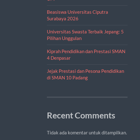
Beasiswa Universitas Ciputra
Surabaya 2026
Universitas Swasta Terbaik Jepang: 5
Pilihan Unggulan
Kiprah Pendidikan dan Prestasi SMAN
4 Denpasar
Jejak Prestasi dan Pesona Pendidikan
di SMAN 10 Padang
Recent Comments
Tidak ada komentar untuk ditampilkan.