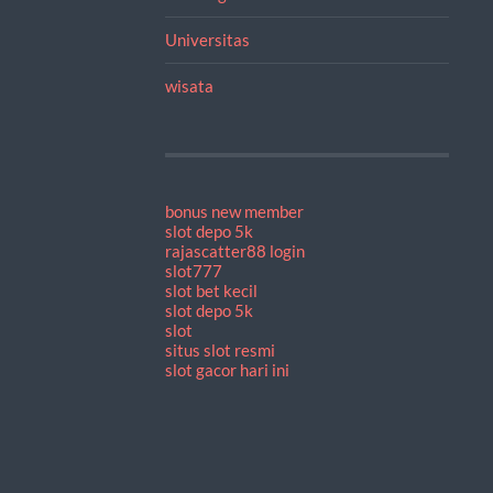
Universitas
wisata
bonus new member
slot depo 5k
rajascatter88 login
slot777
slot bet kecil
slot depo 5k
slot
situs slot resmi
slot gacor hari ini