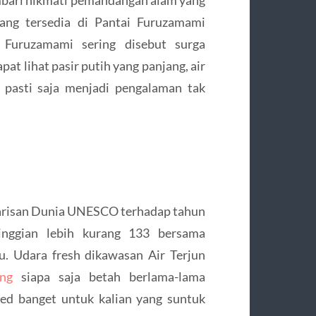
yang tersedia di Pantai Furuzamami
i Furuzamami sering disebut surga
at lihat pasir putih yang panjang, air
i pasti saja menjadi pengalaman tak
s Warisan Dunia UNESCO terhadap tahun
inggian lebih kurang 133 bersama
. Udara fresh dikawasan Air Terjun
ng
siapa saja betah berlama-lama
ded banget untuk kalian yang suntuk