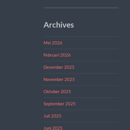
Archives
Mei 2026
Februari 2026
Desember 2025
November 2025
Oktober 2025
September 2025
Juli 2025
Juni 2025