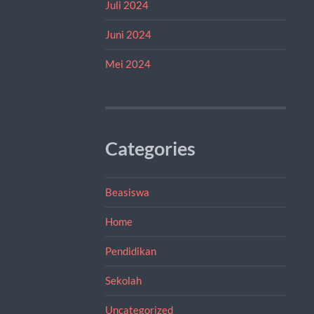
Juli 2024
Juni 2024
Mei 2024
Categories
Beasiswa
Home
Pendidikan
Sekolah
Uncategorized