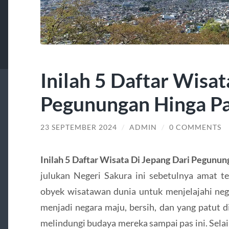
Inilah 5 Daftar Wisat
Pegunungan Hinga Pa
23 SEPTEMBER 2024
/
ADMIN
/
0 COMMENTS
Inilah 5 Daftar Wisata Di Jepang Dari Pegunun
julukan Negeri Sakura ini sebetulnya amat te
obyek wisatawan dunia untuk menjelajahi nege
menjadi negara maju, bersih, dan yang patut d
melindungi budaya mereka sampai pas ini. Selai