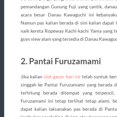
pemandangan Gunung Fuji yang cantik, danau 
acara besar Danau Kawaguchi ini kebanyak
Namun pas kalian berada di sini kalian dapat 
naik kereta Ropeway Kachi-kachi Yama yang t
guys view alam yang tersedia di Danau Kawagu
2. Pantai Furuzamami
Jika kalian
slot gacor hari ini
telah suntuk be
singgah ke Pantai Furuzamami yang berada di
terhitung berada ditempat yang terpencil,
Furuzamami ini tetap terlihat tetap alami, b
dapat kalian laksanakan pas berada di Panta
kesibukan snorkeling, diving, atau berenang s