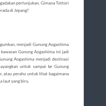
gadakan pertunjukan. Gimana Tottori
erada di Jepang?
agumkan, menjadi Gunung Aogashima
n kawasan Gunung Aogashima ini jadi
Gunung Aogashima menjadi destinasi
ayangkan untuk sampai ke Gunung
, atau perahu untuk lihat bagaimana
laut yang biru.