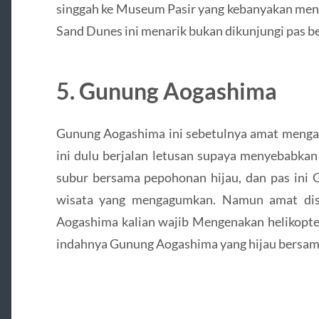
singgah ke Museum Pasir yang kebanyakan men
Sand Dunes ini menarik bukan dikunjungi pas b
5. Gunung Aogashima
Gunung Aogashima ini sebetulnya amat meng
ini dulu berjalan letusan supaya menyebabka
subur bersama pepohonan hijau, dan pas ini 
wisata yang mengagumkan. Namun amat dis
Aogashima kalian wajib Mengenakan helikopter
indahnya Gunung Aogashima yang hijau bersama 