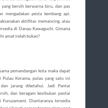
yang bersih berwarna biru, dan pas
an mengadakan pesta kembang api.
laksanakan aktifitas memancing, atau
ersedia di Danau Kawaguchi. Gimana
chi amat indah bukan?
rsama pemandangan kota maka dapat
 Pulau Kerama, pulau yang satu ini
 dan jarang diketahui. Jadi Pantai
ersih, dan beragam kesibukan pantai
i Furuzamami. Diantaranya tersedia
embari nikmati pemandangan alam yang