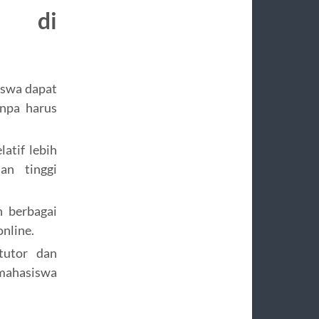
h di
iswa dapat
anpa harus
latif lebih
an tinggi
 berbagai
online.
tutor dan
mahasiswa