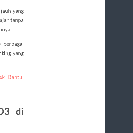
 jauh yang
ajar tanpa
nnya.
k berbagai
nting yang
ek Bantul
D3 di