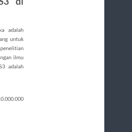
S3 di
ka adalah
cang untuk
penelitian
angan ilmu
S3 adalah
10.000.000