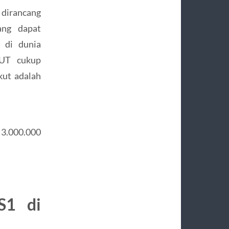
 dirancang
ang dapat
 di dunia
 UT cukup
kut adalah
 3.000.000
S1 di