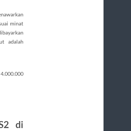
menawarkan
suai minat
dibayarkan
kut adalah
 4.000.000
S2 di