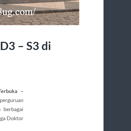
D3 – S3 di
 Terbuka –
 perguruan
n berbagai
gga Doktor