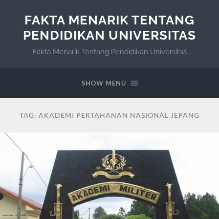
FAKTA MENARIK TENTANG
PENDIDIKAN UNIVERSITAS
Fakta Menarik Tentang Pendidikan Universitas
SHOW MENU
TAG:
AKADEMI PERTAHANAN NASIONAL JEPANG