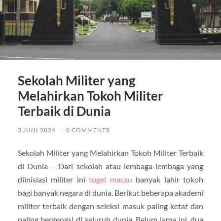
Sekolah Militer yang
Melahirkan Tokoh Militer
Terbaik di Dunia
3 JUNI 2024
/
0 COMMENTS
Sekolah Militer yang Melahirkan Tokoh Militer Terbaik
di Dunia – Dari sekolah atau lembaga-lembaga yang
diinisiasi militer ini
togel macau
banyak lahir tokoh
bagi banyak negara di dunia. Berikut beberapa akademi
militer terbaik dengan seleksi masuk paling ketat dan
paling bergengsi di seluruh dunia. Belum lama ini, dua