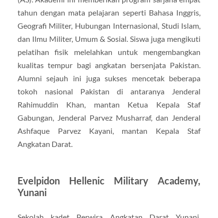
tahun dengan mata pelajaran seperti Bahasa Inggris,
Geografi Militer, Hubungan Internasional, Studi Islam,
dan Ilmu Militer, Umum & Sosial. Siswa juga mengikuti
pelatihan fisik melelahkan untuk mengembangkan
kualitas tempur bagi angkatan bersenjata Pakistan.
Alumni sejauh ini juga sukses mencetak beberapa
tokoh nasional Pakistan di antaranya Jenderal
Rahimuddin Khan, mantan Ketua Kepala Staf
Gabungan, Jenderal Parvez Musharraf, dan Jenderal
Ashfaque Parvez Kayani, mantan Kepala Staf
Angkatan Darat.
Evelpidon Hellenic Military Academy,
Yunani
Sekolah kadet Perwira Angkatan Darat Yunani,