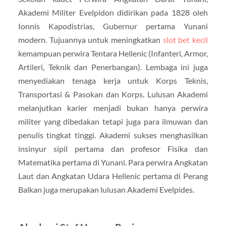
Akademi Militer Evelpidon didirikan pada 1828 oleh
Ionnis Kapodistrias, Gubernur pertama Yunani
modern. Tujuannya untuk meningkatkan
slot bet kecil
kemampuan perwira Tentara Hellenic (Infanteri, Armor,
Artileri, Teknik dan Penerbangan). Lembaga ini juga
menyediakan tenaga kerja untuk Korps Teknis,
Transportasi & Pasokan dan Korps. Lulusan Akademi
melanjutkan karier menjadi bukan hanya perwira
militer yang dibedakan tetapi juga para ilmuwan dan
penulis tingkat tinggi. Akademi sukses menghasilkan
insinyur sipil pertama dan profesor Fisika dan
Matematika pertama di Yunani. Para perwira Angkatan
Laut dan Angkatan Udara Hellenic pertama di Perang
Balkan juga merupakan lulusan Akademi Evelpides.