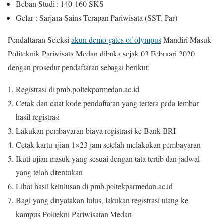
Beban Studi : 140-160 SKS
Gelar : Sarjana Sains Terapan Pariwisata (SST. Par)
Pendaftaran Seleksi
akun demo gates of olympus
Mandiri Masuk
Politeknik Pariwisata Medan dibuka sejak 03 Februari 2020
dengan prosedur pendaftaran sebagai berikut:
Registrasi di pmb.poltekparmedan.ac.id
Cetak dan catat kode pendaftaran yang tertera pada lembar
hasil registrasi
Lakukan pembayaran biaya registrasi ke Bank BRI
Cetak kartu ujian 1×23 jam setelah melakukan pembayaran
Ikuti ujian masuk yang sesuai dengan tata tertib dan jadwal
yang telah ditentukan
Lihat hasil kelulusan di pmb.poltekparmedan.ac.id
Bagi yang dinyatakan lulus, lakukan registrasi ulang ke
kampus Politekni Pariwisatan Medan