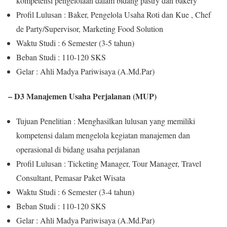
kompetensi pengelolaan dalam bidang pastry dan bakery
Profil Lulusan : Baker, Pengelola Usaha Roti dan Kue , Chef
de Party/Supervisor, Marketing Food Solution
Waktu Studi : 6 Semester (3-5 tahun)
Beban Studi : 110-120 SKS
Gelar : Ahli Madya Pariwisaya (A.Md.Par)
– D3 Manajemen Usaha Perjalanan (MUP)
Tujuan Penelitian : Menghasilkan lulusan yang memiliki
kompetensi dalam mengelola kegiatan manajemen dan
operasional di bidang usaha perjalanan
Profil Lulusan : Ticketing Manager, Tour Manager, Travel
Consultant, Pemasar Paket Wisata
Waktu Studi : 6 Semester (3-4 tahun)
Beban Studi : 110-120 SKS
Gelar : Ahli Madya Pariwisaya (A.Md.Par)