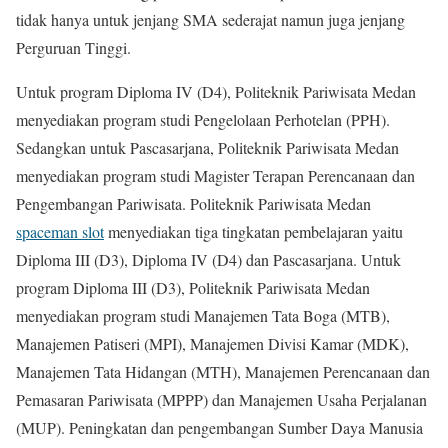
tidak hanya untuk jenjang SMA sederajat namun juga jenjang
Perguruan Tinggi.
Untuk program Diploma IV (D4), Politeknik Pariwisata Medan
menyediakan program studi Pengelolaan Perhotelan (PPH).
Sedangkan untuk Pascasarjana, Politeknik Pariwisata Medan
menyediakan program studi Magister Terapan Perencanaan dan
Pengembangan Pariwisata. Politeknik Pariwisata Medan
spaceman slot
menyediakan tiga tingkatan pembelajaran yaitu
Diploma III (D3), Diploma IV (D4) dan Pascasarjana. Untuk
program Diploma III (D3), Politeknik Pariwisata Medan
menyediakan program studi Manajemen Tata Boga (MTB),
Manajemen Patiseri (MPI), Manajemen Divisi Kamar (MDK),
Manajemen Tata Hidangan (MTH), Manajemen Perencanaan dan
Pemasaran Pariwisata (MPPP) dan Manajemen Usaha Perjalanan
(MUP). Peningkatan dan pengembangan Sumber Daya Manusia