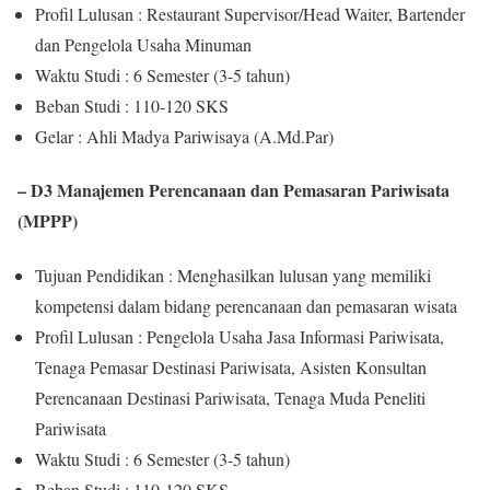
Profil Lulusan : Restaurant Supervisor/Head Waiter, Bartender
dan Pengelola Usaha Minuman
Waktu Studi : 6 Semester (3-5 tahun)
Beban Studi : 110-120 SKS
Gelar : Ahli Madya Pariwisaya (A.Md.Par)
– D3 Manajemen Perencanaan dan Pemasaran Pariwisata
(MPPP)
Tujuan Pendidikan : Menghasilkan lulusan yang memiliki
kompetensi dalam bidang perencanaan dan pemasaran wisata
Profil Lulusan : Pengelola Usaha Jasa Informasi Pariwisata,
Tenaga Pemasar Destinasi Pariwisata, Asisten Konsultan
Perencanaan Destinasi Pariwisata, Tenaga Muda Peneliti
Pariwisata
Waktu Studi : 6 Semester (3-5 tahun)
Beban Studi : 110-120 SKS