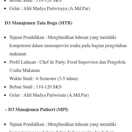
Gelar : Ahli Madya Pariwisaya (A.Md.Par)
D3 Manajemen Tata Boga (MTB)
Tujuan Pendidikan : Menghasilkan lulusan yang memiliki
kompetensi dalam mensupervisi usaha pada bagian pengolahan
makanan
Profil Lulusan : Chef de Party, Food Supervisor dan Pengelola
Usaha Makanan
Waktu Studi : 6 Semester (3-5 tahun)
Beban Studi : 110-120 SKS
Gelar : Ahli Madya Pariwisata (A.Md.Par)
– D3 Manajemen Patiseri (MPI)
Tujuan Pendidikan : Menghasilkan lulusan yang memiliki