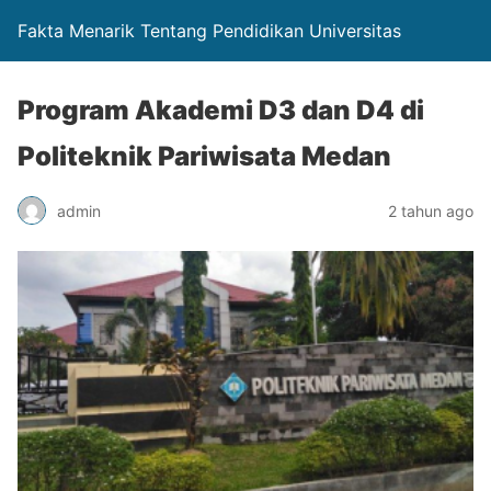
Fakta Menarik Tentang Pendidikan Universitas
Program Akademi D3 dan D4 di
Politeknik Pariwisata Medan
admin
2 tahun ago